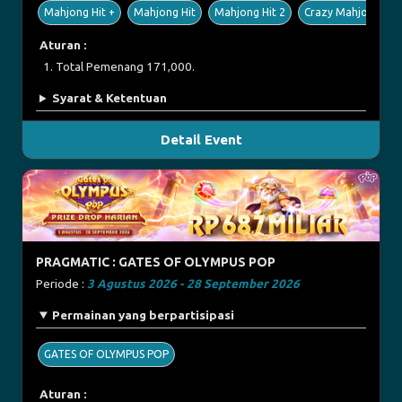
Mahjong Hit +
Mahjong Hit
Mahjong Hit 2
Crazy Mahjong
Aturan :
Total Pemenang 171,000.
Syarat & Ketentuan
Detail Event
PRAGMATIC : GATES OF OLYMPUS POP
Periode :
3 Agustus 2026 - 28 September 2026
Permainan yang berpartisipasi
GATES OF OLYMPUS POP
Aturan :