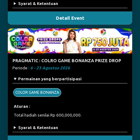
Syarat & Ketentuan
Detail Event
PRAGMATIC : COLRO GAME BONANZA PRIZE DROP
Periode :
6 - 23 Agustus 2026
Permainan yang berpartisipasi
COLOR GAME BONANZA
Aturan :
Total hadiah senilai Rp 600,000,000.
Syarat & Ketentuan