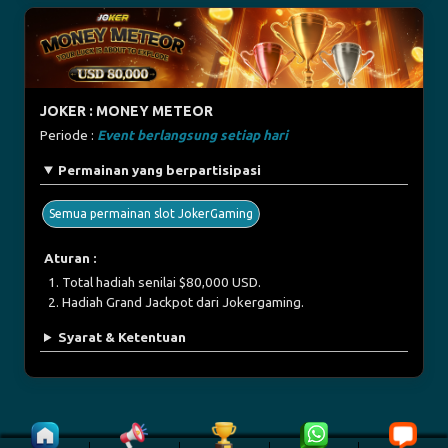
JOKER : MONEY METEOR
Periode :
Event berlangsung setiap hari
Permainan yang berpartisipasi
Semua permainan slot JokerGaming
Aturan :
Total hadiah senilai $80,000 USD.
Hadiah Grand Jackpot dari Jokergaming.
Syarat & Ketentuan