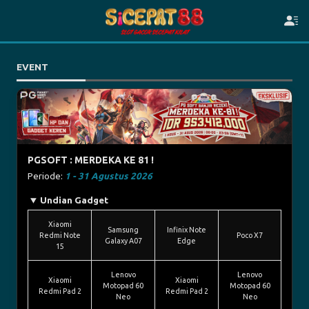
EVENT
PGSOFT : MERDEKA KE 81 !
Periode:
1 - 31 Agustus 2026
Undian Gadget
Xiaomi
Samsung
Infinix Note
Redmi Note
Poco X7
Galaxy A07
Edge
15
Lenovo
Lenovo
Xiaomi
Xiaomi
Motopad 60
Motopad 60
Redmi Pad 2
Redmi Pad 2
Neo
Neo