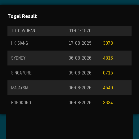
Togel Result
TOTO WUHAN
01-01-1970
HK SIANG
17-08-2025
3078
SYDNEY
06-08-2026
4816
SINGAPORE
05-08-2026
0715
MALAYSIA
06-08-2026
4549
HONGKONG
06-08-2026
3634