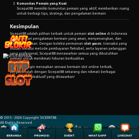
Komunitas Pemain yang Kuat
Sicepat88 memiliki komunitas pemain yang aktif, memberikan ruang
untuk berbagi tips, strategi, dan pengalaman bermain.
Kesimpulan
Sicepat88 adalah pilihan terbaik untuk pemain
slot online
di Indonesia
yang mencari pengalaman bermain yang aman, menyenangkan, dan
menguntungkan. Dengan koleksi permainan
slot gacor
, transaksi yang
mudah melalui metode pembayaran fleksibel, serta layanan pelanggan
yang profesional, Sicepat88 menawarkan semua yang dibutuhkan
pemain untuk menikmati hiburan berkualitas.
Jika Anda ingin merasakan
sensasi
bermain slot online terbaik,
bergabunglah dengan Sicepat88 sekarang dan nikmati berbagai
keuntungan eksklusif yang ditawarkan!
© 2015 - 2026 Copyright SICEPAT88.
All Rights Reserved.
BERANDA
PROMOSI
EVENT
WHATSAPP
LIVECHAT
LAPOR PUSAT