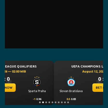
UEFA CHAMPIONS LEAGUE QUALIFIERS
August 12, 2026 — 01:15 WIB
0 : 0
Previous
Next
BET NOW
Slovan Bratislava
Mjallby
0.5
0.83
-0.5
0.99