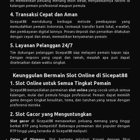
ini memberikan peluang menang lebih besar, menjadikannya favorit di
kalangan pemain profesional maupun pemula.
4. Transaksi Cepat dan Aman
Sicepat88 mendukung berbagai metode pembayaran yang
memudahkan pemain Indonesia, termasuk transfer bank lokal, e-wallet,
dan pembayaran digital lainnya. Proses deposit dan penarikan dilakukan
dengan cepat dan aman, memastikan kenyamanan pemain.
5. Layanan Pelanggan 24/7
Tim dukungan pelanggan
Sicepat88
siap melayani pemain kapan saja.
Dengan respons yang cepat dan ramah, masalah apa pun dapat
diselesaikan dalam waktu singkat.
Keunggulan Bermain Slot Online di Sicepat88
1.
Slot Online
untuk Semua Tingkat Pemain
Sicepat88 menyediakan permainan
slot online
yang cocok untuk semua
kalangan, mulai dari pemula hingga profesional. Pemain dapat memilih
game dengan tingkat kesulitan, tema, dan taruhan yang sesuai dengan
preferensi mereka.
2. Slot Gacor yang Menguntungkan
Slot gacor
di Sicepat88 menawarkan peluang menang yang tinggi
berkat RTP yang kompetitif. Beberapa permainan slot populer dengan
RTP tinggi yang tersedia di Sicepat88 meliputi:
Gates of Olympus
: Slot bertema mitologi Yunani dengan fitur