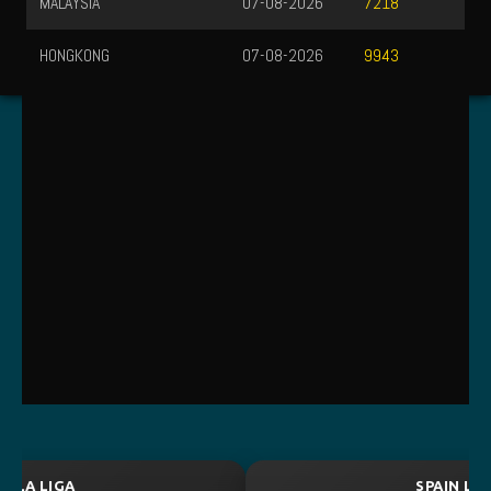
MALAYSIA
07-08-2026
7218
HONGKONG
07-08-2026
9943
SPAIN LA LIGA