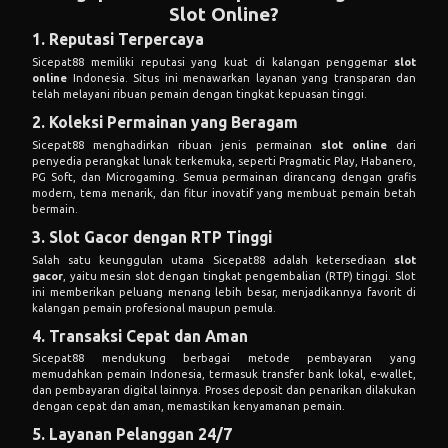
Slot Online
?
1. Reputasi Terpercaya
Sicepat88 memiliki reputasi yang kuat di kalangan penggemar
slot
online
Indonesia. Situs ini menawarkan layanan yang transparan dan
telah melayani ribuan pemain dengan tingkat kepuasan tinggi.
2. Koleksi Permainan yang Beragam
Sicepat88
menghadirkan ribuan jenis permainan
slot online
dari
penyedia perangkat lunak terkemuka, seperti Pragmatic Play, Habanero,
PG Soft, dan Microgaming. Semua permainan dirancang dengan grafis
modern, tema menarik, dan fitur inovatif yang membuat pemain betah
bermain.
3.
Slot Gacor
dengan RTP Tinggi
Salah satu keunggulan utama Sicepat88 adalah ketersediaan
slot
gacor
, yaitu mesin slot dengan tingkat pengembalian (RTP) tinggi. Slot
ini memberikan peluang menang lebih besar, menjadikannya favorit di
kalangan pemain profesional maupun pemula.
4. Transaksi Cepat dan Aman
Sicepat88 mendukung berbagai metode pembayaran yang
memudahkan pemain Indonesia, termasuk transfer bank lokal, e-wallet,
dan pembayaran digital lainnya. Proses deposit dan penarikan dilakukan
dengan cepat dan aman, memastikan kenyamanan pemain.
5. Layanan Pelanggan 24/7