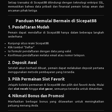
Setiap transaksi di Sicepat88 dilindungi dengan teknologi enkripsi SSL,
memastikan bahwa data pribadi dan finansial pemain tetap aman dari
ancaman pihak ketiga.
Panduan Memulai Bermain di Sicepat88
1. Pendaftaran Mudah
Pemain dapat mendaftar di Sicepat88 hanya dalam beberapa langkah
sederhana:
Kunjungi situs resmi Sicepat88.
Klik tombol "Daftar".
Isi formulir pendaftaran dengan data yang valid.
Konfirmasi pendaftaran melalui email atau nomor telepon.
2. Deposit Awal
Setelah akun berhasil dibuat, pemain dapat melakukan deposit pertama
menggunakan metode pembayaran yang tersedia.
3. Pilih Permainan Slot Favorit
Jelajahi koleksi permainan di Sicepat88 dan pilih slot favorit Anda. Mulai
dari
slot receh
hingga
slot gacor
, semuanya tersedia untuk dimainkan.
4. Nikmati Bonus dan Promosi
Manfaatkan berbagai bonus yang ditawarkan untuk meningkatkan
peluang menang Anda.