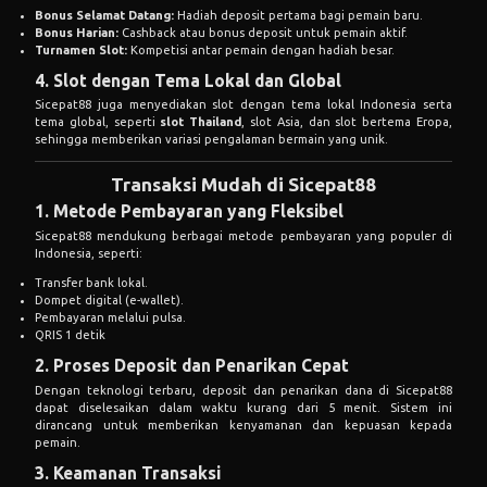
Bonus Selamat Datang:
Hadiah deposit pertama bagi pemain baru.
Bonus Harian:
Cashback atau bonus deposit untuk pemain aktif.
Turnamen Slot:
Kompetisi antar pemain dengan hadiah besar.
4. Slot dengan Tema Lokal dan Global
Sicepat88 juga menyediakan slot dengan tema lokal Indonesia serta
tema global, seperti
slot Thailand
, slot Asia, dan slot bertema Eropa,
sehingga memberikan variasi pengalaman bermain yang unik.
Transaksi Mudah di Sicepat88
1. Metode Pembayaran yang Fleksibel
Sicepat88 mendukung berbagai metode pembayaran yang populer di
Indonesia, seperti:
Transfer bank lokal.
Dompet digital (e-wallet).
Pembayaran melalui pulsa.
QRIS 1 detik
2. Proses Deposit dan Penarikan Cepat
Dengan teknologi terbaru, deposit dan penarikan dana di Sicepat88
dapat diselesaikan dalam waktu kurang dari 5 menit. Sistem ini
dirancang untuk memberikan kenyamanan dan kepuasan kepada
pemain.
3. Keamanan Transaksi